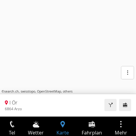
©
search.ch
,
swisstopo
,
OpenStreetMap
,
others
I Ör
6864 Arzo
Tel
Wetter
Karte
Fahrplan
Mehr