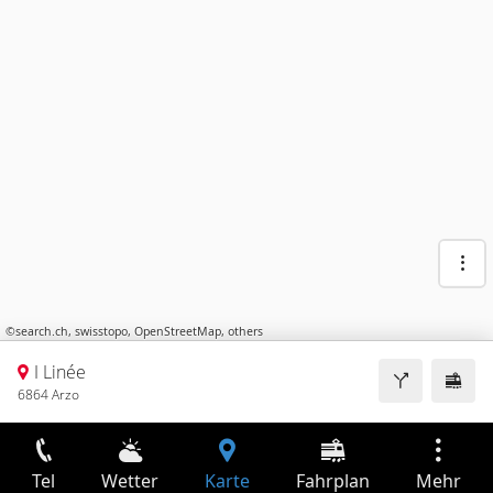
©
search.ch
,
swisstopo
,
OpenStreetMap
,
others
I Linée
6864 Arzo
Tel
Wetter
Karte
Fahrplan
Mehr