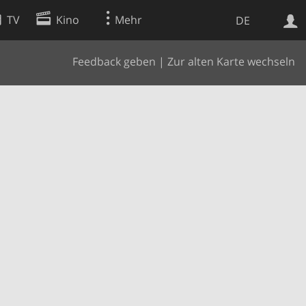
TV
Kino
Mehr
DE
Feedback geben
|
Zur alten Karte wechseln
Websuche
Apps