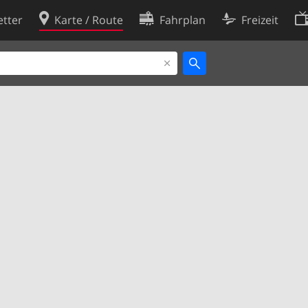
tter
Karte / Route
Fahrplan
Freizeit
Cookie-Richtlinie
ingungen
Cookie-Einstellungen
rklärung
Entwickler