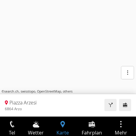
©
search.ch
,
swisstopo
,
OpenStreetMap
,
others
Piazza Arzesi
6864 Arzo
Tel
Wetter
Karte
Fahrplan
Mehr