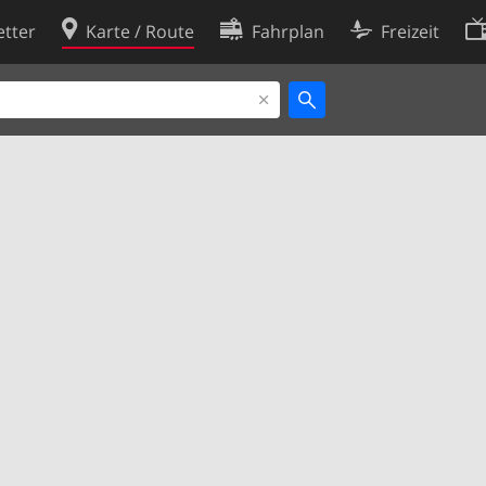
tter
Karte / Route
Fahrplan
Freizeit
Cookie-Richtlinie
ingungen
Cookie-Einstellungen
rklärung
Entwickler