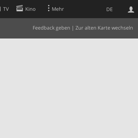
TV
Kino
Mehr
DE
Feedback geben
|
Zur alten Karte wechseln
Websuche
Apps