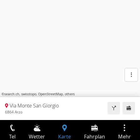
©
search.ch
,
swisstopo
,
OpenStreetMap
,
others
Via Monte San Giorgio
6864 Arzo
Tel
Wetter
Karte
Fahrplan
Mehr