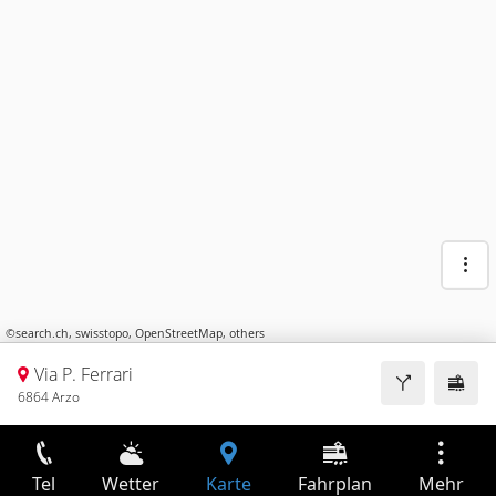
©
search.ch
,
swisstopo
,
OpenStreetMap
,
others
Via P. Ferrari
6864 Arzo
Tel
Wetter
Karte
Fahrplan
Mehr