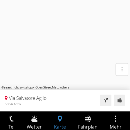
©
search.ch
,
swisstopo
,
OpenStreetMap
,
others
Via Salvatore Aglio
6864 Arzo
Tel
Wetter
Karte
Fahrplan
Mehr