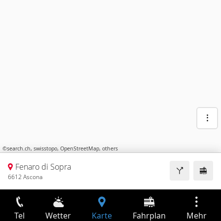
©
search.ch
,
swisstopo
,
OpenStreetMap
,
others
Fenaro di Sopra
6612 Ascona
Tel
Wetter
Karte
Fahrplan
Mehr