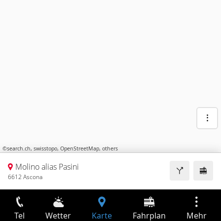
©
search.ch
,
swisstopo
,
OpenStreetMap
,
others
Molino alias Pasini
6612 Ascona
Tel
Wetter
Karte
Fahrplan
Mehr