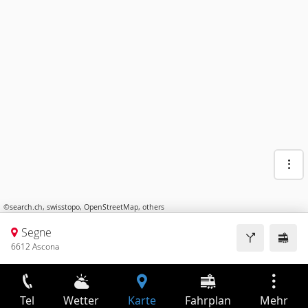
©
search.ch
,
swisstopo
,
OpenStreetMap
,
others
Segne
6612 Ascona
Tel
Wetter
Karte
Fahrplan
Mehr