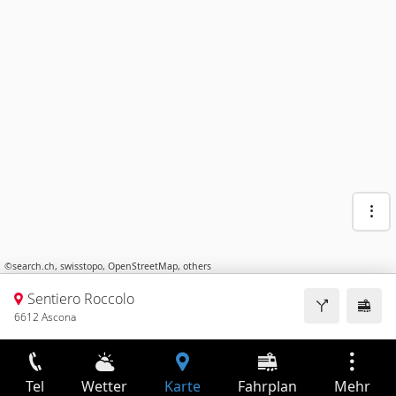
©
search.ch
,
swisstopo
,
OpenStreetMap
,
others
Sentiero Roccolo
6612 Ascona
Tel
Wetter
Karte
Fahrplan
Mehr