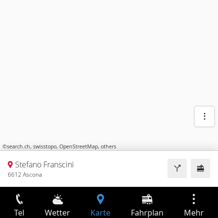
©
search.ch
,
swisstopo
,
OpenStreetMap
,
others
Stefano Franscini
6612 Ascona
Tel
Wetter
Karte
Fahrplan
Mehr