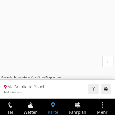
©
search.ch
,
swisstopo
,
OpenStreetMap
,
others
Via Architetto Pisoni
6612 Ascona
Tel
Wetter
Karte
Fahrplan
Mehr