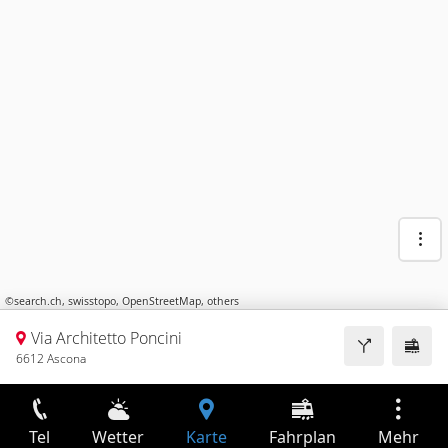
©
search.ch
,
swisstopo
,
OpenStreetMap
,
others
Via Architetto Poncini
6612 Ascona
Tel
Wetter
Karte
Fahrplan
Mehr