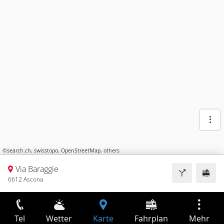
©
search.ch
,
swisstopo
,
OpenStreetMap
,
others
Via Baraggie
6612 Ascona
Tel
Wetter
Karte
Fahrplan
Mehr