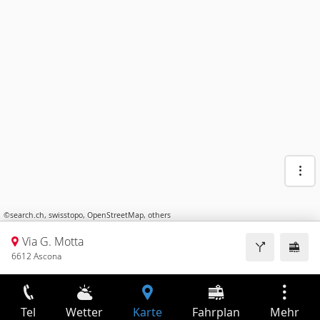
©
search.ch
,
swisstopo
,
OpenStreetMap
,
others
Via G. Motta
6612 Ascona
Tel
Wetter
Karte
Fahrplan
Mehr