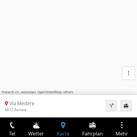
©
search.ch
,
swisstopo
,
OpenStreetMap
,
others
Via Medere
6612 Ascona
Tel
Wetter
Karte
Fahrplan
Mehr