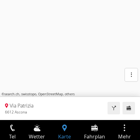
©
search.ch
,
swisstopo
,
OpenStreetMap
,
others
Via Patrizia
6612 Ascona
Tel
Wetter
Karte
Fahrplan
Mehr