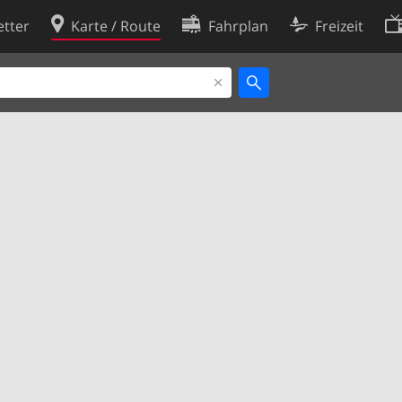
tter
Karte / Route
Fahrplan
Freizeit
Cookie-Richtlinie
ingungen
Cookie-Einstellungen
rklärung
Entwickler