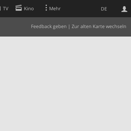
TV
Kino
Mehr
DE
Feedback geben
|
Zur alten Karte wechseln
Websuche
Apps