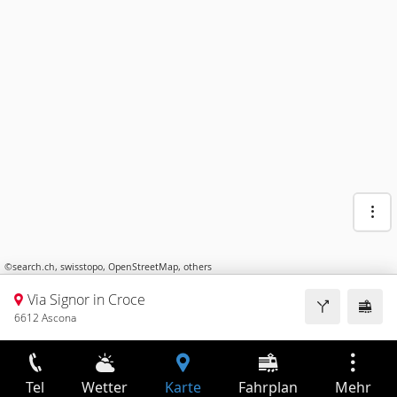
©
search.ch
,
swisstopo
,
OpenStreetMap
,
others
Via Signor in Croce
6612 Ascona
Tel
Wetter
Karte
Fahrplan
Mehr