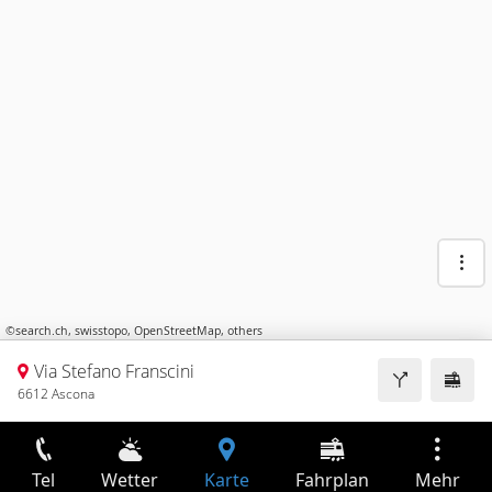
©
search.ch
,
swisstopo
,
OpenStreetMap
,
others
Via Stefano Franscini
6612 Ascona
Tel
Wetter
Karte
Fahrplan
Mehr