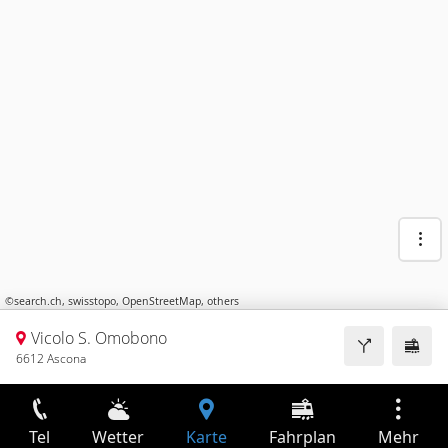
©
search.ch
,
swisstopo
,
OpenStreetMap
,
others
Vicolo S. Omobono
6612 Ascona
Tel
Wetter
Karte
Fahrplan
Mehr