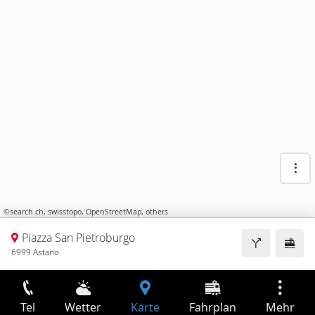
©
search.ch
,
swisstopo
,
OpenStreetMap
,
others
Piazza San Pietroburgo
6999 Astano
Tel
Wetter
Karte
Fahrplan
Mehr