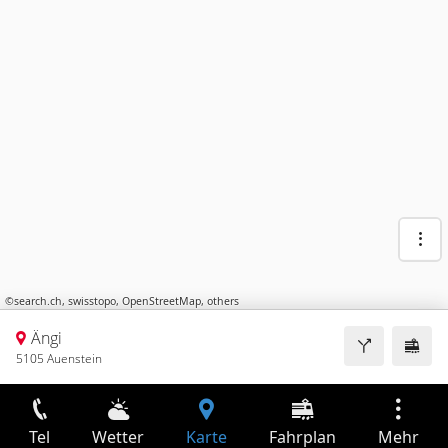
©
search.ch
,
swisstopo
,
OpenStreetMap
,
others
Ängi
5105 Auenstein
Tel
Wetter
Karte
Fahrplan
Mehr