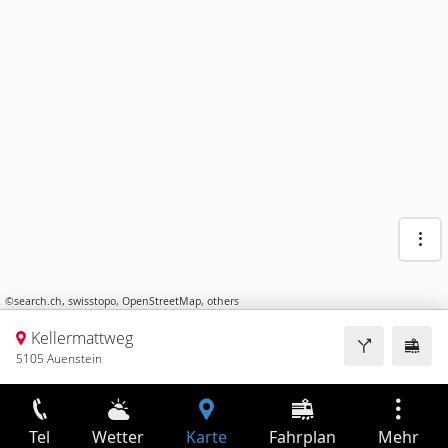
©
search.ch
,
swisstopo
,
OpenStreetMap
,
others
Kellermattweg
5105 Auenstein
Tel
Wetter
Karte
Fahrplan
Mehr