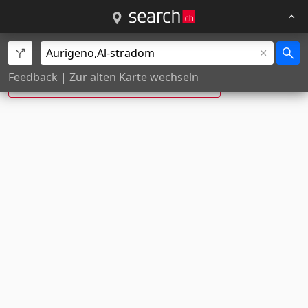
Al stradom, Aurigeno ist neu:
Feedback
|
Zur alten Karte wechseln
Al Stradómm da Aurígen
, Aurigeno