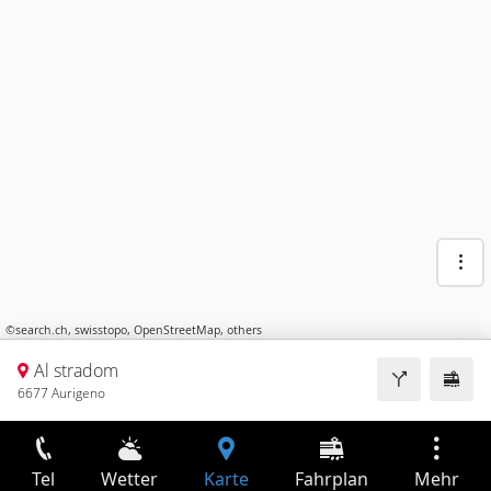
©
search.ch
,
swisstopo
,
OpenStreetMap
,
others
Al stradom
6677 Aurigeno
Tel
Wetter
Karte
Fahrplan
Mehr