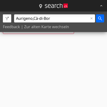
Cà di Bor, Aurigeno ist neu:
Feedback
|
Zur alten Karte wechseln
La Piázza dala Funtána
, Aurigeno