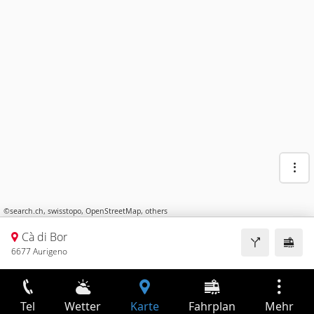
©
search.ch
,
swisstopo
,
OpenStreetMap
,
others
Cà di Bor
6677 Aurigeno
Tel
Wetter
Karte
Fahrplan
Mehr