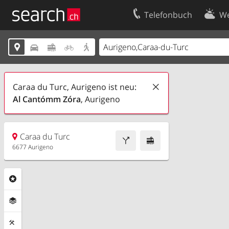
Telefonbuch
We
Ihr Eintrag
Kontakt





Kundencenter Geschäftskunden
Nutzungsbed
Impressum
Datenschutze
Caraa du Turc, Aurigeno ist neu:
Al Cantómm Zóra
, Aurigeno
Caraa du Turc
6677 Aurigeno
Rubriken
Ebenen
Funktionen