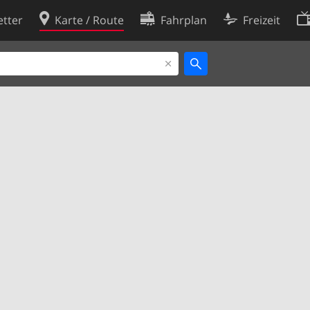
tter
Karte / Route
Fahrplan
Freizeit
Cookie-Richtlinie
ingungen
Cookie-Einstellungen
rklärung
Entwickler