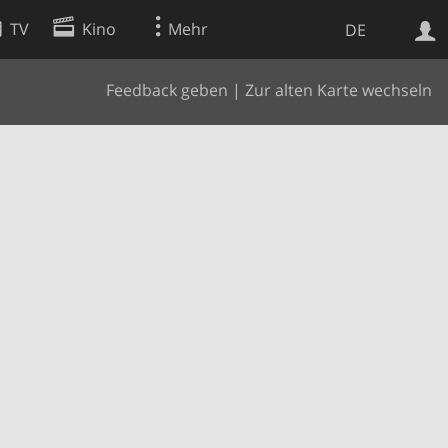
TV
Kino
Mehr
DE
Feedback geben
|
Zur alten Karte wechseln
Websuche
Apps