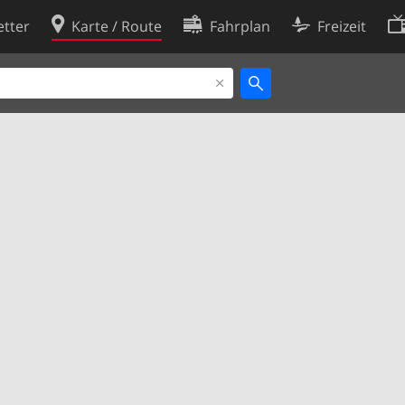
tter
Karte / Route
Fahrplan
Freizeit
Cookie-Richtlinie
ingungen
Cookie-Einstellungen
rklärung
Entwickler