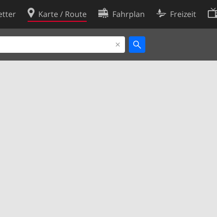
tter
Karte / Route
Fahrplan
Freizeit
Cookie-Richtlinie
ingungen
Cookie-Einstellungen
rklärung
Entwickler