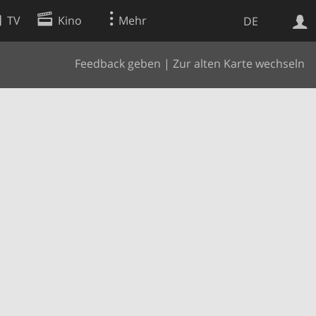
TV
Kino
Mehr
DE
Feedback geben
|
Zur alten Karte wechseln
Websuche
Apps