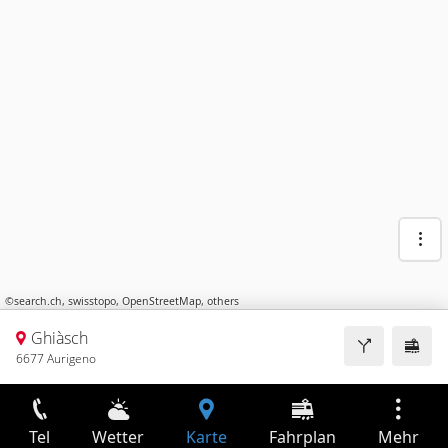
©
search.ch
,
swisstopo
,
OpenStreetMap
,
others
Ghiàsch
6677 Aurigeno
Tel
Wetter
Karte
Fahrplan
Mehr