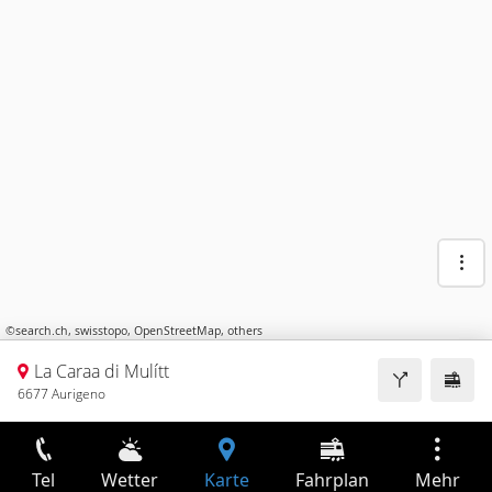
©
search.ch
,
swisstopo
,
OpenStreetMap
,
others
La Caraa di Mulítt
6677 Aurigeno
Tel
Wetter
Karte
Fahrplan
Mehr