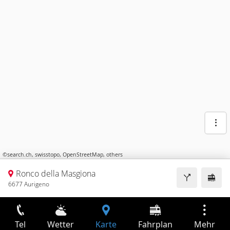
©
search.ch
,
swisstopo
,
OpenStreetMap
,
others
Ronco della Masgiona
6677 Aurigeno
Tel
Wetter
Karte
Fahrplan
Mehr