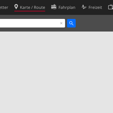
tter
Karte / Route
Fahrplan
Freizeit
Cookie-Richtlinie
ingungen
Cookie-Einstellungen
rklärung
Entwickler