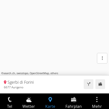
©
search.ch
,
swisstopo
,
OpenStreetMap
,
others
Sgerbi di Forini
6677 Aurigeno
Tel
Wetter
Karte
Fahrplan
Mehr