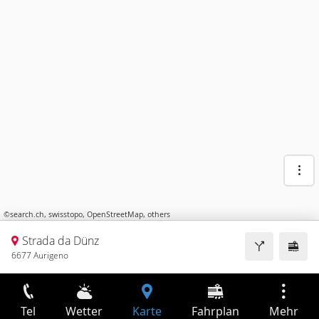
©
search.ch
,
swisstopo
,
OpenStreetMap
,
others
Strada da Dünz
6677 Aurigeno
Tel
Wetter
Karte
Fahrplan
Mehr