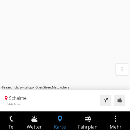
©
search.ch
,
swisstopo
,
OpenStreetMap
,
others
Schalme
5644 Auw
Tel
Wetter
Karte
Fahrplan
Mehr