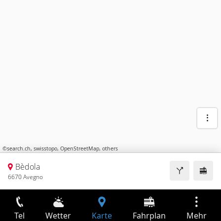
©
search.ch
,
swisstopo
,
OpenStreetMap
,
others
Bèdola
6670 Avegno
Tel
Wetter
Karte
Fahrplan
Mehr