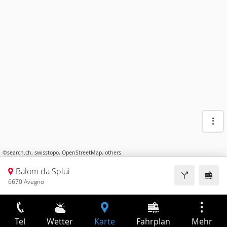
©
search.ch
,
swisstopo
,
OpenStreetMap
,
others
Balom da Splüi
6670 Avegno
Tel
Wetter
Karte
Fahrplan
Mehr