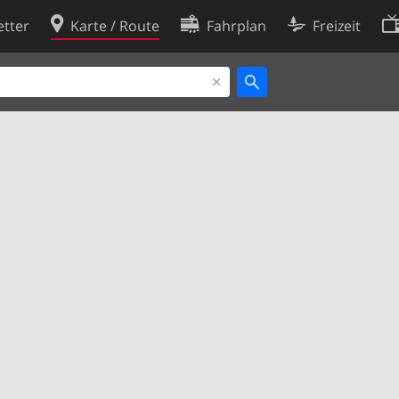
tter
Karte / Route
Fahrplan
Freizeit
Cookie-Richtlinie
ingungen
Cookie-Einstellungen
rklärung
Entwickler