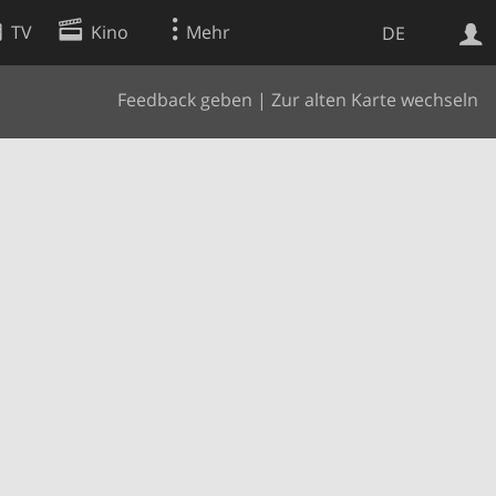
TV
Kino
Mehr
DE
Feedback geben
|
Zur alten Karte wechseln
Websuche
Apps