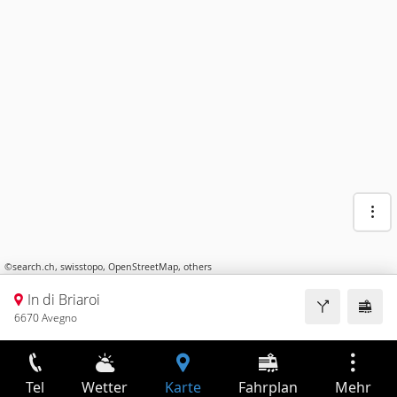
©
search.ch
,
swisstopo
,
OpenStreetMap
,
others
In di Briaroi
6670 Avegno
Tel
Wetter
Karte
Fahrplan
Mehr