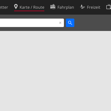
tter
Karte / Route
Fahrplan
Freizeit
Cookie-Richtlinie
ingungen
Cookie-Einstellungen
rklärung
Entwickler