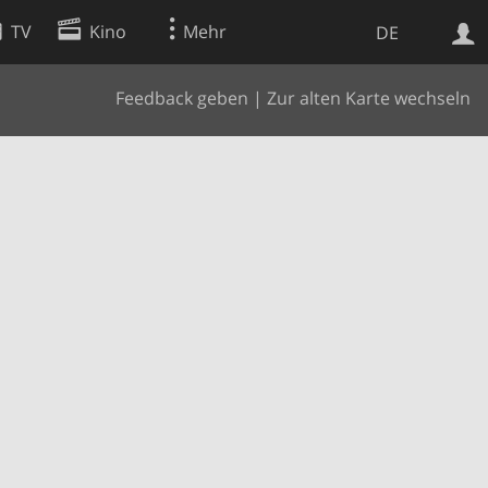
TV
Kino
Mehr
DE
Feedback geben
|
Zur alten Karte wechseln
Websuche
Apps