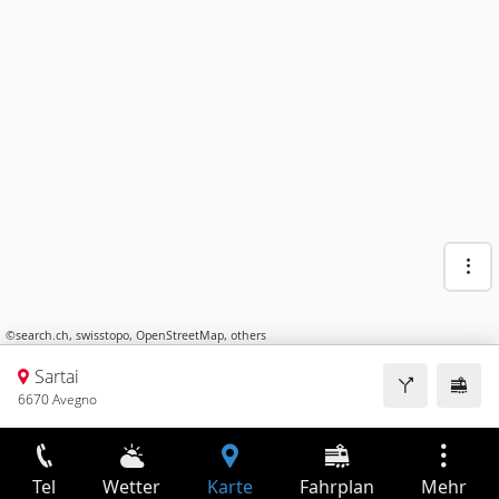
©
search.ch
,
swisstopo
,
OpenStreetMap
,
others
Sartai
6670 Avegno
Tel
Wetter
Karte
Fahrplan
Mehr