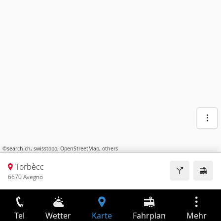
©
search.ch
,
swisstopo
,
OpenStreetMap
,
others
Torbècc
6670 Avegno
Tel
Wetter
Karte
Fahrplan
Mehr