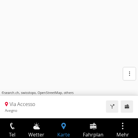
©
search.ch
,
swisstopo
,
OpenStreetMap
,
others
Via Accesso
Avegno
Tel
Wetter
Karte
Fahrplan
Mehr