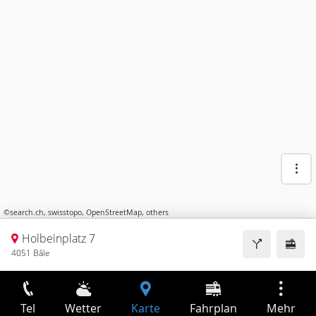
©
search.ch
,
swisstopo
,
OpenStreetMap
,
others
Holbeinplatz 7
4051 Bâle
Tel
Wetter
Karte
Fahrplan
Mehr