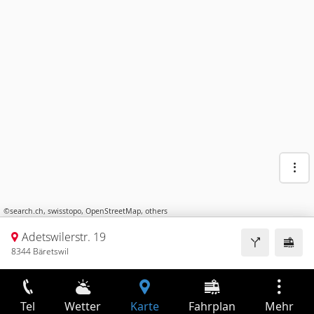
©
search.ch
,
swisstopo
,
OpenStreetMap
,
others
Adetswilerstr. 19
8344 Bäretswil
Tel
Wetter
Karte
Fahrplan
Mehr