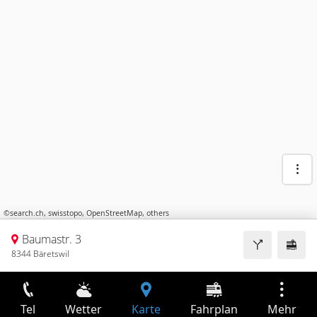
©
search.ch
,
swisstopo
,
OpenStreetMap
,
others
Baumastr. 3
8344 Bäretswil
Tel
Wetter
Karte
Fahrplan
Mehr