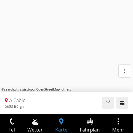
©
search.ch
,
swisstopo
,
OpenStreetMap
,
others
A Cable
6503 Bórgh
Tel
Wetter
Karte
Fahrplan
Mehr